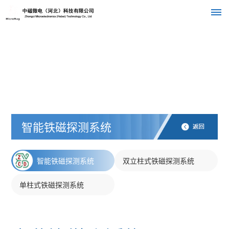
首
页
关
于
智能铁磁探测系统
我
们
智能铁磁探测系统
双立柱式铁磁探测系统
公
组
产
单柱式铁磁探测系统
司
织
品
介
绍
架
中