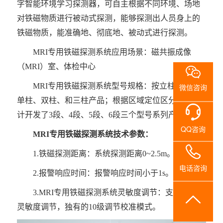
系
字智能环境学习探测器，可自主根据不同环境、场地
对铁磁物质进行被动式探测，能够探测出人员身上的
我
铁磁物质，能准确地、彻底地、被动式进行探测。
们
MRI专用铁磁探测系统
应用场景：磁共振成像
（MRI）室、体检中心
MRI专用铁磁探测系统
型号规格：按立柱数量分
微信咨询
单柱、双柱、和三柱产品；根据区域定位区分，共设
计开发了3段、4段、5段、6段三个型号系列产品。
QQ咨询
MRI专用铁磁探测系统
技术参数：
1.铁磁探测距离：系统探测距离0~2.5m。
电话咨询
2.报警响应时间：报警响应时间小于1s。
3.MRI专用铁磁探测系统灵敏度调节：支持自定义
灵敏度调节，独有的10级调节校准模式。