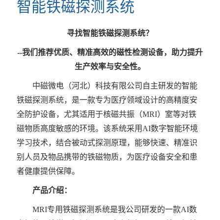
智能铁磁探测系统
构
心
资
智
双
单
无
无
无
无
无
招
公
寻找智能铁磁探测系统？
质
能
立
柱
磁
磁
磁
磁
磁
--我们推荐优质、精准高效的磁性检测设备，助力提升
贤
司
证
铁
柱
式
推
紫
监
轮
线
生产效率与安全性。
书
磁
式
铁
车
外
控
椅
圈
纳
业
中磁微电（河北）科技有限公司自主研发的智能
探
铁
磁
线
摄
柜
士
绩
铁磁探测系统，是一款专为医疗领域设计的高精度安
测
磁
探
消
像
全防护设备，尤其适用于核磁共振（MRI）室等对铁
新
系
探
测
毒
头
磁物质高度敏感的环境。该系统采用AI数字智能环境
统
测
系
车
闻
学习技术，结合被动式探测原理，能够快速、精准识
系
统
别人员及物品携带的铁磁物质，为医疗设备安全和患
统
动
者健康提供保障。
态
产品介绍：
联
MRI专用铁磁探测系统是
我公司研发的一款AI数